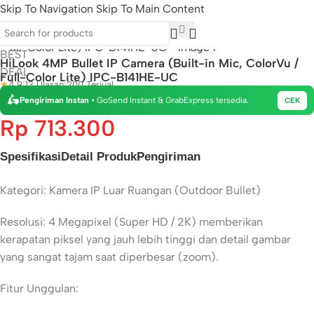
Skip To Navigation
Skip To Main Content
4MP
BEST
HiLook 4MP Bullet IP Camera (Built-in Mic, ColorVu /
DEAL
Full-Color Lite) IPC-B141HE-UC
★
4.9
|
13 Ulasan
|
200 Terjual
🛵
Pengiriman Instan
• GoSend Instant & GrabExpress tersedia.
CEK
Rp
713.300
Spesifikasi
Detail Produk
Pengiriman
Kategori: Kamera IP Luar Ruangan (Outdoor Bullet)
Resolusi: 4 Megapixel (Super HD / 2K) memberikan
kerapatan piksel yang jauh lebih tinggi dan detail gambar
yang sangat tajam saat diperbesar (zoom).
Fitur Unggulan: