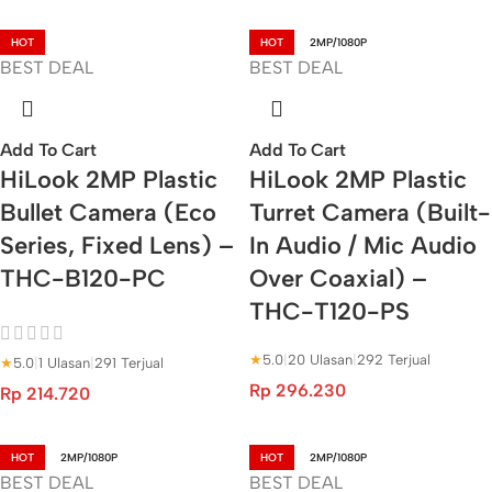
HOT
HOT
2MP/1080P
BEST DEAL
BEST DEAL
Add To Cart
Add To Cart
HiLook 2MP Plastic
HiLook 2MP Plastic
Bullet Camera (Eco
Turret Camera (Built-
Series, Fixed Lens) –
In Audio / Mic Audio
THC-B120-PC
Over Coaxial) –
THC-T120-PS
★
5.0
|
20 Ulasan
|
292 Terjual
★
5.0
|
1 Ulasan
|
291 Terjual
Rp
296.230
Rp
214.720
HOT
2MP/1080P
HOT
2MP/1080P
BEST DEAL
BEST DEAL