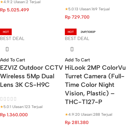
★
4.9
|
2 Ulasan
|
2 Terjual
★
5.0
|
13 Ulasan
|
169 Terjual
Rp
5.025.499
Rp
729.700
HOT
HOT
2MP/1080P
BEST DEAL
BEST DEAL
Add To Cart
Add To Cart
EZVIZ Outdoor CCTV
HiLook 2MP ColorVu
Wireless 5Mp Dual
Turret Camera (Full-
Lens 3K CS-H9C
Time Color Night
Vision, Plastic) –
THC-T127-P
★
5.0
|
1 Ulasan
|
123 Terjual
Rp
1.360.000
★
4.9
|
20 Ulasan
|
288 Terjual
Rp
281.380