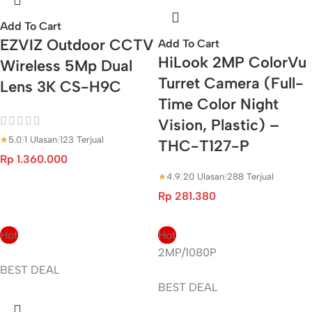
Add To Cart
EZVIZ Outdoor CCTV
Add To Cart
HiLook 2MP ColorVu
Wireless 5Mp Dual
Turret Camera (Full-
Lens 3K CS-H9C
Time Color Night
Vision, Plastic) –
★
5.0
|
1 Ulasan
|
123 Terjual
THC-T127-P
Rp
1.360.000
★
4.9
|
20 Ulasan
|
288 Terjual
Rp
281.380
Hot
Hot
2MP/1080P
BEST DEAL
BEST DEAL