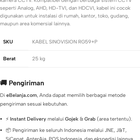
kamera CCTV. Kompatibel dengan berbagai sistem CCTV
seperti Analog, AHD, HD-TVI, dan HDCVI, kabel ini cocok
digunakan untuk instalasi di rumah, kantor, toko, gudang,
maupun area komersial lainnya.
SKU
KABEL SINOVISION RG59+P
Berat
25 kg
🚚 Pengiriman
Di
eBelanja.com
, Anda dapat memilih berbagai metode
pengiriman sesuai kebutuhan.
⚡
Instant Delivery
melalui
Gojek
&
Grab
(area tertentu).
📦 Pengiriman ke seluruh Indonesia melalui JNE, J&T,
SiCepat, AnterAja, POS Indonesia, dan ekspedisi lainnya.