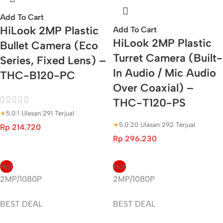
Add To Cart
HiLook 2MP Plastic
Add To Cart
HiLook 2MP Plastic
Bullet Camera (Eco
Turret Camera (Built-
Series, Fixed Lens) –
In Audio / Mic Audio
THC-B120-PC
Over Coaxial) –
THC-T120-PS
★
5.0
|
1 Ulasan
|
291 Terjual
★
5.0
|
20 Ulasan
|
292 Terjual
Rp
214.720
Rp
296.230
Hot
Hot
2MP/1080P
2MP/1080P
BEST DEAL
BEST DEAL