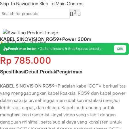
Skip To Navigation
Skip To Main Content
BEST DEAL
KABEL SINOVISION RG59+Power 300m
★
4.8
|
12 Ulasan
|
143 Terjual
🛵
Pengiriman Instan
• GoSend Instant & GrabExpress tersedia.
CEK
Rp
785.000
Spesifikasi
Detail Produk
Pengiriman
KABEL SINOVISION RG59+P
adalah kabel CCTV berkualitas
yang menggabungkan kabel koaksial RG59 dan kabel power
dalam satu jalur, sehingga memudahkan instalasi menjadi
lebih rapi, cepat, dan efisien. Kabel ini dirancang untuk
menghasilkan transmisi sinyal video yang stabil dengan
gangguan minimal, serta suplai daya yang konsisten untuk