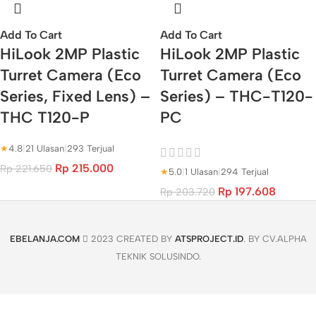
Add To Cart
Add To Cart
HiLook 2MP Plastic
HiLook 2MP Plastic
Turret Camera (Eco
Turret Camera (Eco
Series, Fixed Lens) –
Series) – THC-T120-
THC T120-P
PC
★
4.8
|
21 Ulasan
|
293 Terjual
Rp
215.000
Rp
221.650
★
5.0
|
1 Ulasan
|
294 Terjual
Rp
197.608
Rp
203.720
EBELANJA.COM
2023 CREATED BY
ATSPROJECT.ID
. BY CV.ALPHA
TEKNIK SOLUSINDO.