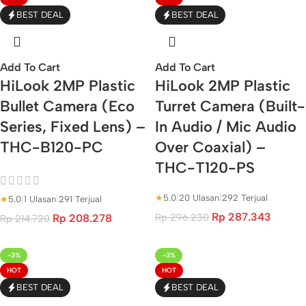
BEST DEAL
BEST DEAL
Add To Cart
Add To Cart
HiLook 2MP Plastic
HiLook 2MP Plastic
Bullet Camera (Eco
Turret Camera (Built-
Series, Fixed Lens) –
In Audio / Mic Audio
THC-B120-PC
Over Coaxial) –
THC-T120-PS
★
5.0
|
20 Ulasan
|
292 Terjual
★
5.0
|
1 Ulasan
|
291 Terjual
Rp
287.343
Rp
296.230
Rp
208.278
Rp
214.720
-3%
-3%
HOT
HOT
BEST DEAL
BEST DEAL