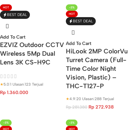
HOT
-3%
HOT
BEST DEAL
BEST DEAL
Add To Cart
Add To Cart
EZVIZ Outdoor CCTV
HiLook 2MP ColorVu
Wireless 5Mp Dual
Turret Camera (Full-
Lens 3K CS-H9C
Time Color Night
Vision, Plastic) –
THC-T127-P
★
5.0
|
1 Ulasan
|
123 Terjual
Rp
1.360.000
★
4.9
|
20 Ulasan
|
288 Terjual
Rp
272.938
Rp
281.380
-3%
-3%
HOT
HOT