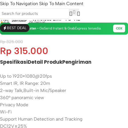
Skip To Navigation
Skip To Main Content
-3%
Tiandy CCTV Wireless 2MP TC-H2
2MP/1080P
★
4.9
|
14 Ulasan
|
179 Terjual
🛵
BEST DEAL
Pengiriman Instan
• GoSend Instant & GrabExpress tersedia.
CEK
Rp
325.000
Rp
315.000
Spesifikasi
Detail Produk
Pengiriman
Up to 1920×1080@20fps
Smart IR, IR Range: 20m
2-way Talk,Built-in Mic/Speaker
360° panoramic view
Privacy Mode
Wi-Fi
Support Human Detection and Tracking
DC12V±25%