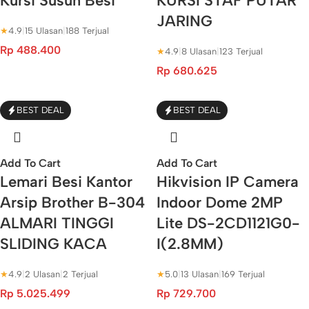
Kursi Susun Besi
KURSI STAF PUTAR
JARING
★
4.9
|
15 Ulasan
|
188 Terjual
Rp
488.400
★
4.9
|
8 Ulasan
|
123 Terjual
Rp
680.625
BEST DEAL
BEST DEAL
Add To Cart
Add To Cart
Lemari Besi Kantor
Hikvision IP Camera
Arsip Brother B-304
Indoor Dome 2MP
ALMARI TINGGI
Lite DS-2CD1121G0-
SLIDING KACA
I(2.8MM)
★
4.9
|
2 Ulasan
|
2 Terjual
★
5.0
|
13 Ulasan
|
169 Terjual
Rp
5.025.499
Rp
729.700